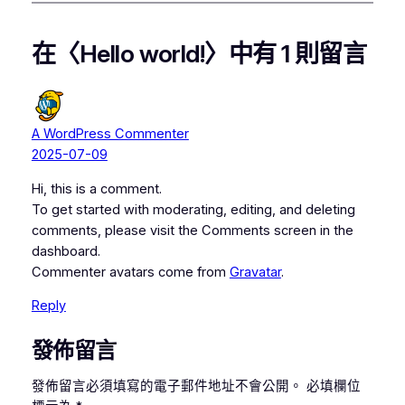
在〈Hello world!〉中有 1 則留言
A WordPress Commenter
2025-07-09
Hi, this is a comment.
To get started with moderating, editing, and deleting
comments, please visit the Comments screen in the
dashboard.
Commenter avatars come from
Gravatar
.
Reply
發佈留言
發佈留言必須填寫的電子郵件地址不會公開。
必填欄位