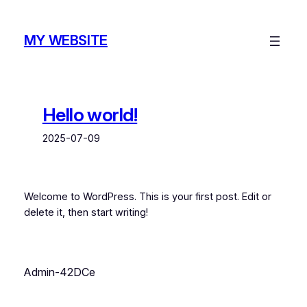
跳
至
MY WEBSITE
主
要
內
容
Hello world!
2025-07-09
Welcome to WordPress. This is your first post. Edit or
delete it, then start writing!
Admin-42DCe