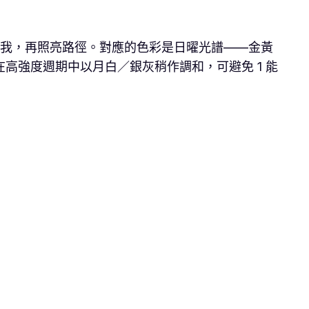
先點亮自我，再照亮路徑。對應的色彩是日曜光譜——金黃
高強度週期中以月白／銀灰稍作調和，可避免 1 能