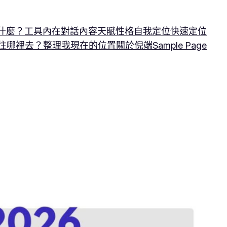
什麼？
工具
內在對話
內容
天賦性格
自我定位
快速定位
往哪裡去？
整理我現在的位置
關於倪端
Sample Page