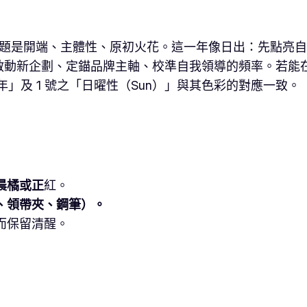
 → 1），主題是開端、主體性、原初火花。這一年像日出：
動新企劃、定錨品牌主軸、校準自我領導的頻率。若能在
年」及 1 號之「日曜性（Sun）」與其色彩的對應一致。
晨橘或正
紅。
、領帶夾、鋼筆）。
而保留清醒。
）