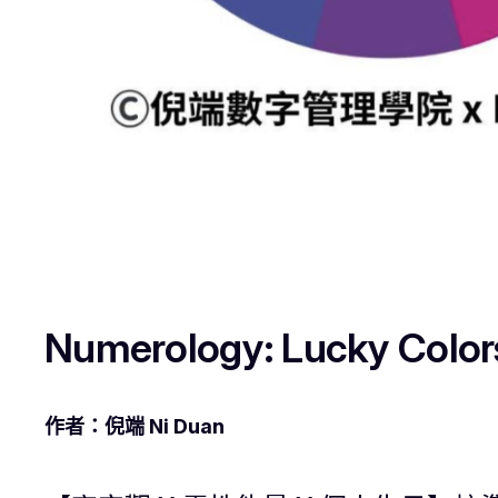
Numerology: Lucky Color
作者：倪端 Ni Duan