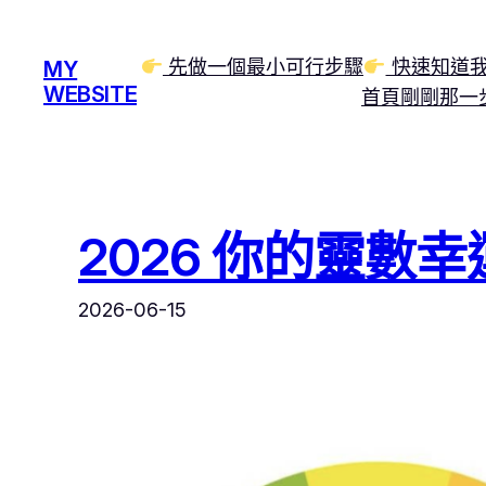
跳
至
先做一個最小可行步驟
快速知道我
MY
主
WEBSITE
首頁
剛剛那一
要
內
容
2026 你的靈數
2026-06-15