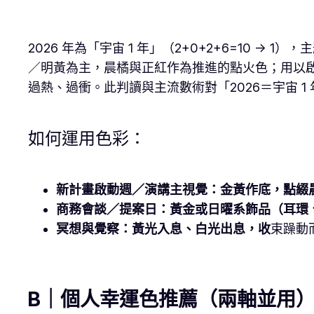
2026 年為「宇宙 1 年」（2+0+2+6=10
／明黃為主，晨橘與正紅作為推進的點火色；用以啟
過熱、過衝。此判讀與主流數術對「2026＝宇宙 1 
如何運用色彩：
新計畫啟動週／演講主視覺：金黃作底，點綴
商務會談／提案日：黃金或日曜系飾品（耳環
冥想與覺察：黃光入息、白光出息，收
束躁動
B
｜個人幸運色推薦（兩軸並用