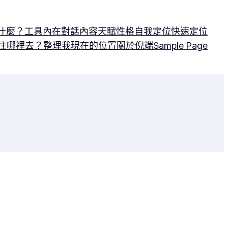
什麼？
工具
內在對話
內容
天賦性格
自我定位
快速定位
往哪裡去？
整理我現在的位置
關於倪端
Sample Page